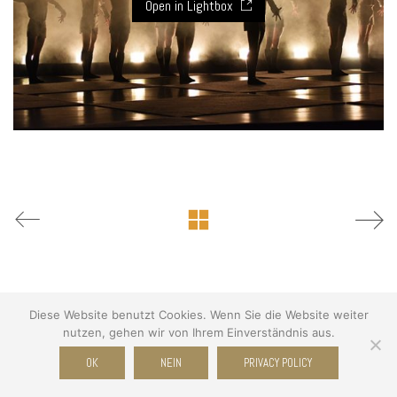
Open in Lightbox
Diese Website benutzt Cookies. Wenn Sie die Website weiter
nutzen, gehen wir von Ihrem Einverständnis aus.
© Copyright 2026 WWW.RB-FOTOGRAFIE.DE . All Rights Reserved.
OK
NEIN
PRIVACY POLICY