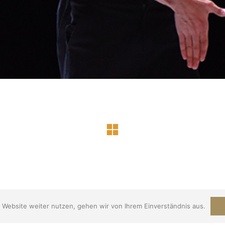
rved.
 Website weiter nutzen, gehen wir von Ihrem Einverständnis aus.